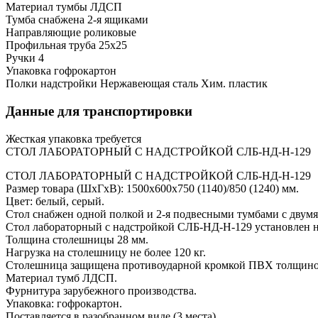
Материал тумбы
ЛДСП
Тумба снабжена
2-я ящиками
Направляющие
роликовые
Профильная труба
25х25
Ручки
4
Упаковка
гофрокартон
Полки надстройки
Нержавеющая сталь
Хим. пластик
Данные для транспортировки
Жесткая упаковка
требуется
СТОЛ ЛАБОРАТОРНЫЙ С НАДСТРОЙКОЙ СЛБ-НД-Н-129
СТОЛ ЛАБОРАТОРНЫЙ С НАДСТРОЙКОЙ СЛБ-НД-Н-129
Размер товара (ШхГхВ): 1500х600х750 (1140)/850 (1240) мм.
Цвет: белый, серый.
Стол снабжен одной полкой и 2-я подвесными тумбами с двум
Стол лабораторный с надстройкой CЛБ-НД-Н-129 установлен 
Толщина столешницы 28 мм.
Нагрузка на столешницу не более 120 кг.
Столешница защищена противоударной кромкой ПВХ толщино
Материал тумб ЛДСП.
Фурнитура зарубежного производства.
Упаковка: гофрокартон.
Поставляется в разобранном виде (3 места).