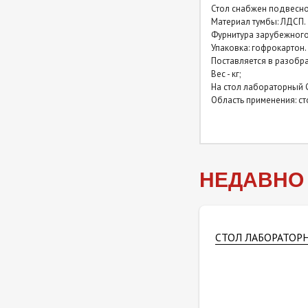
Стол снабжен подвесно
Столы лабораторные
Материал тумбы: ЛДСП.
закрытые (керамогранит) с
Фурнитура зарубежного
надстройкой
Упаковка: гофрокартон.
Поставляется в разобра
Вес - кг;
Столы лабораторные
На стол лабораторный 
закрытые (нержавейка)
Область применения: с
Столы лабораторные
закрытые (нержавейка) с
надстройкой
НЕДАВНО
СТОЛ ЛАБОРАТОРН