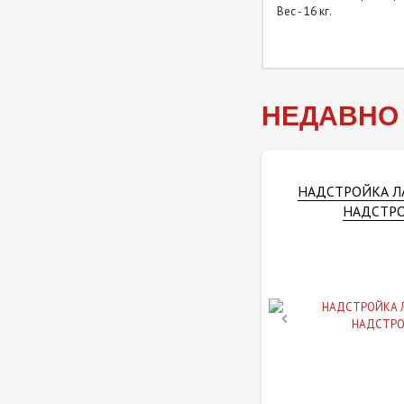
Вес - 16 кг.
Столы лабораторные
закрытые (керамогранит) с
надстройкой
Столы лабораторные
НЕДАВНО
закрытые (нержавейка)
Столы лабораторные
закрытые (нержавейка) с
НАДСТРОЙКА Л
надстройкой
НАДСТРО