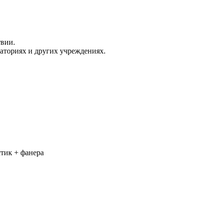
твии.
раториях и других учреждениях.
тик + фанера