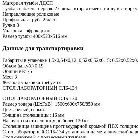
Материал тумбы
ЛДСП
Тумба снабжена
первая: 2 ящика; вторая имеет: нишу и створку
Направляющие
роликовые
Профильная труба
25х25
Ручки
3
Упаковка
гофрокартон
Размер тумбы
400х523х516 мм
Данные для транспортировки
Габариты в упаковке
1,5х0,64х0,12; 0,52х0,52х0,15; 0,52х0,52х0
Объем (м.куб.)
0,19
Общий вес
75
Мест
3
Жесткая упаковка
требуется
СТОЛ ЛАБОРАТОРНЫЙ СЛБ-134
СТОЛ ЛАБОРАТОРНЫЙ СЛБ-134
Размер товара (ШхГхВ): 1500х600х750/850 мм.
Цвет: белый, серый.
Толщина столешницы: 16 мм.
Нагрузка на столешницу не более 120 кг.
Столешница защищена противоударной кромкой ПВХ толщино
Стол лабораторный CЛБ-134 установлен на металлический ка
Стол снабжен 2-я подвесными тумбами.