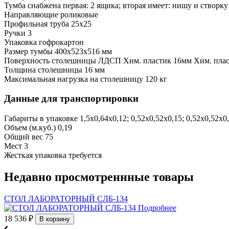
Тумба снабжена
первая: 2 ящика; вторая имеет: нишу и створку
Направляющие
роликовые
Профильная труба
25х25
Ручки
3
Упаковка
гофрокартон
Размер тумбы
400х523х516 мм
Поверхность столешницы
ЛДСП
Хим. пластик 16мм
Хим. плас
Толщина столешницы
16 мм
Максимальная нагрузка на столешницу
120 кг
Данные для транспортировки
Габариты в упаковке
1,5х0,64х0,12; 0,52х0,52х0,15; 0,52х0,52х0
Объем (м.куб.)
0,19
Общий вес
75
Мест
3
Жесткая упаковка
требуется
Недавно просмотреннные товары
СТОЛ ЛАБОРАТОРНЫЙ СЛБ-134
Подробнее
18 536
₽
В корзину