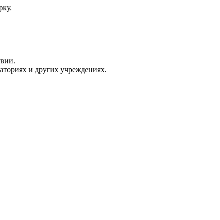
рку.
твии.
раториях и других учреждениях.