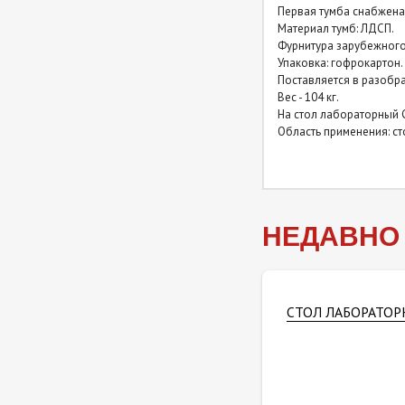
Первая тумба снабжена 
Столы лабораторные
Материал тумб: ЛДСП.
закрытые (керамогранит) с
Фурнитура зарубежного
надстройкой
Упаковка: гофрокартон.
Поставляется в разобра
Вес - 104 кг.
Столы лабораторные
На стол лабораторный C
закрытые (нержавейка)
Область применения: с
Столы лабораторные
закрытые (нержавейка) с
надстройкой
НЕДАВНО
СТОЛ ЛАБОРАТОР