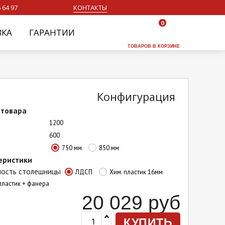
 64 97
КОНТАКТЫ
0
ВКА
ГАРАНТИИ
ТОВАРОВ В КОРЗИНЕ
Конфигурация
 товара
1200
600
750 мм
850 мм
еристики
ость столешницы
ЛДСП
Хим. пластик 16мм
пластик + фанера
20 029
руб
КУПИТЬ