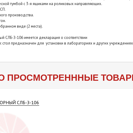
Упаковка
гофрокартон
есной тумбой с 3-я ящиками на роликовых направляющих.
СП.
Поверхность столешницы
ЛДСП
ного производства.
тон.
Толщина столешницы
16 мм
бранном виде (2 места).
Максимальная нагрузка на столешницу
120 к
ый CЛБ-З-106 имеется декларация о соответствии
: стол предназначен для установки в лабораториях и других учреждениях
Жесткая упаковка
требуется
О ПРОСМОТРЕНННЫЕ ТОВА
ОРНЫЙ СЛБ-З-106