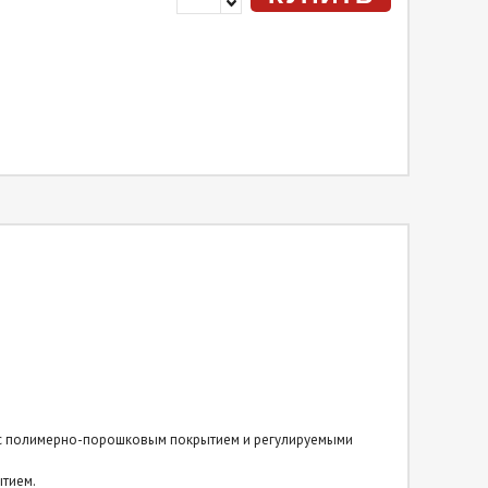
5 с полимерно-порошковым покрытием и регулируемыми
тием.