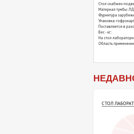
Стол снабжен подв
Столы лабораторные
Материал тумбы: ЛД
закрытые (керамогранит) с
Фурнитура зарубеж
надстройкой
Упаковка: гофрокар
Поставляется в разо
Вес - кг;
Столы лабораторные
На стол лабораторн
закрытые (нержавейка)
Область применения
Столы лабораторные
закрытые (нержавейка) с
надстройкой
НЕДАВН
СТОЛ ЛАБОРАТ