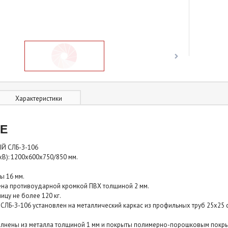
Ширина
1200
Глубина
600
Высота
750 мм
Характеристики
Краска
порошковая
Опоры
регулируемые
Е
Высота опор
150 мм
Й СЛБ-З-106
хВ): 1200х600х750/850 мм.
Количество тумб
1
.
Материал тумбы
ЛДСП
ы 16 мм.
на противоударной кромкой ПВХ толщиной 2 мм.
Тумба снабжена
3-я ящиками
ицу не более 120 кг.
Направляющие
роликовые
CЛБ-З-106 установлен на металлический каркас из профильных труб 25х2
Ручки
3
олнены из металла толщиной 1 мм и покрыты полимерно-порошковым покры