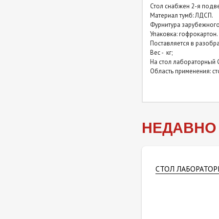
Стол снабжен 2-я подв
Столы лабораторные
Материал тумб: ЛДСП.
закрытые (керамогранит) с
Фурнитура зарубежного
надстройкой
Упаковка: гофрокартон.
Поставляется в разобра
Вес - кг;
Столы лабораторные
На стол лабораторный 
закрытые (нержавейка)
Область применения: с
Столы лабораторные
закрытые (нержавейка) с
надстройкой
НЕДАВНО
СТОЛ ЛАБОРАТОР