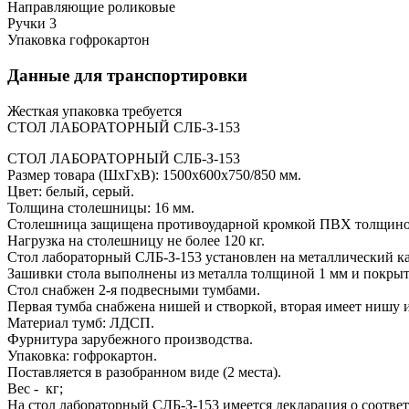
Направляющие
роликовые
Ручки
3
Упаковка
гофрокартон
Данные для транспортировки
Жесткая упаковка
требуется
СТОЛ ЛАБОРАТОРНЫЙ СЛБ-З-153
СТОЛ ЛАБОРАТОРНЫЙ СЛБ-З-153
Размер товара (ШхГхВ): 1500х600х750/850 мм.
Цвет: белый, серый.
Толщина столешницы: 16 мм.
Столешница защищена противоударной кромкой ПВХ толщино
Нагрузка на столешницу не более 120 кг.
Стол лабораторный СЛБ-З-153 установлен на металлический 
Зашивки стола выполнены из металла толщиной 1 мм и покр
Стол снабжен 2-я подвесными тумбами.
Первая тумба снабжена нишей и створкой, вторая имеет нишу и
Материал тумб: ЛДСП.
Фурнитура зарубежного производства.
Упаковка: гофрокартон.
Поставляется в разобранном виде (2 места).
Вес - кг;
На стол лабораторный СЛБ-З-153 имеется декларация о соотве