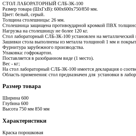
СТОЛ ЛАБОРАТОРНЫЙ СЛБ-ЗК-100
Размер товара (ШхГхВ): 600х600х750/850 мм.
Цвет: белый, серый.
Толщина столешницы: 26 мм.
Столешница защищена противоударной кромкой ПВХ толщино
Нагрузка на столешницу не более 120 кг.
Стол лабораторный CЛБ-ЗК-100 установлен на металлический
Зашивки стола выполнены из металла толщиной 1 мм и покр
Фурнитура зарубежного производства.
Упаковка: гофрокартон.
Поставляется в разобранном виде (1 место).
Вес - кг;
На стол лабораторный CЛБ-ЗК-100 имеется декларация о соотв
Область применения: стол предназначен для установки в лабо
Размер товара
Ширина
600
Глубина
600
Высота
750 мм
850 мм
Характеристики
Краска
порошковая