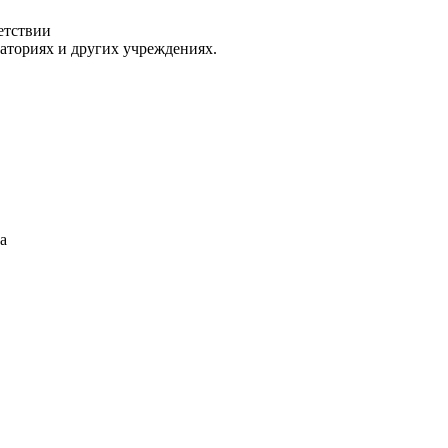
етствии
раториях и других учреждениях.
а