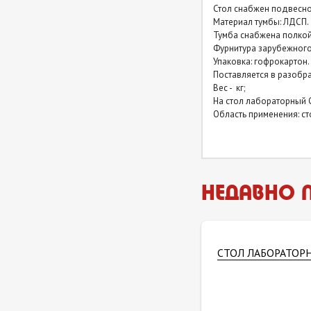
Стол снабжен подвесно
Столы лабораторные
Материал тумбы: ЛДСП.
закрытые (керамогранит) с
Тумба снабжена полкой
надстройкой
Фурнитура зарубежного
Упаковка: гофрокартон.
Поставляется в разобра
Столы лабораторные
Вес - кг;
закрытые (нержавейка)
На стол лабораторный 
Область применения: с
Столы лабораторные
закрытые (нержавейка) с
надстройкой
НЕДАВНО 
СТОЛ ЛАБОРАТОРН